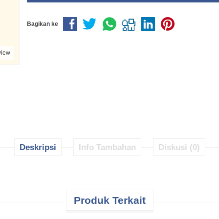
Bagikan ke
view
Deskripsi
Info Tambahan
Diskusi (0)
Produk Terkait