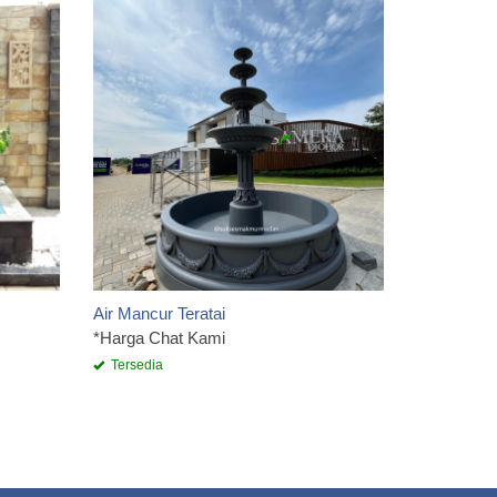
HASIL P
DAN OR
*Harga Ch
Tersedia
Air Mancur Teratai
*Harga Chat Kami
Tersedia