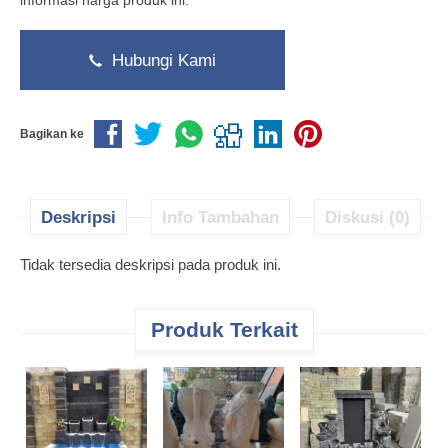
informasi harga produk ini.
Hubungi Kami
Bagikan ke
Deskripsi
Info Tambahan
Diskusi (0)
Tidak tersedia deskripsi pada produk ini.
Produk Terkait
W
B
A