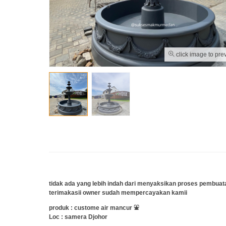
click image to pre
tidak ada yang lebih indah dari menyaksikan proses pembuata
terimakasii owner sudah mempercayakan kamii
produk : custome air mancur ⛲️
Loc : samera Djohor