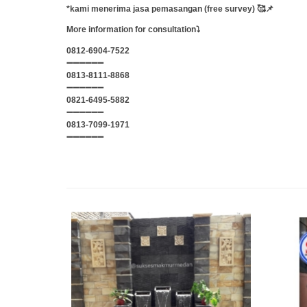
*kami menerima jasa pemasangan (free survey) 🥰📌
More information for consultation⤵️
0812-6904-7522
➖➖➖➖➖➖
0813-8111-8868
➖➖➖➖➖➖
0821-6495-5882
➖➖➖➖➖➖
0813-7099-1971
➖➖➖➖➖➖