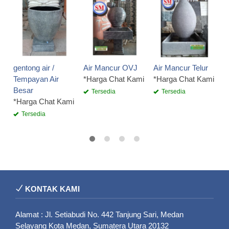
W
B
A
*
gentong air /
Air Mancur OVJ
Air Mancur Telur
Tempayan Air
*Harga Chat Kami
*Harga Chat Kami
Besar
Tersedia
Tersedia
*Harga Chat Kami
Tersedia
KONTAK KAMI
Alamat : Jl. Setiabudi No. 442 Tanjung Sari, Medan
Selayang Kota Medan, Sumatera Utara 20132