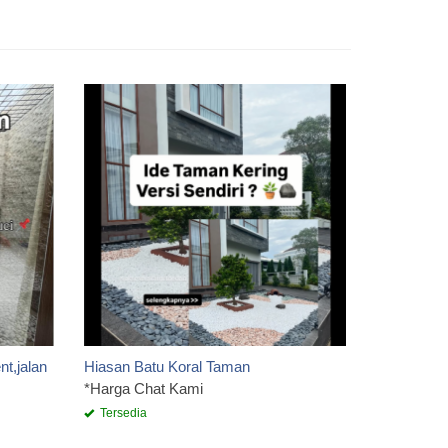
Kotak Tisu
*Harga Ch
Tersedia
t,jalan
Hiasan Batu Koral Taman
*Harga Chat Kami
Tersedia