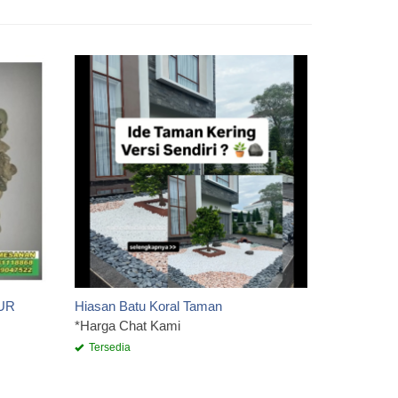
BATU KA
*Harga Ch
Tersedia
UR
Hiasan Batu Koral Taman
*Harga Chat Kami
Tersedia