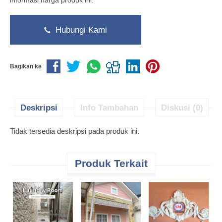
informasi harga produk ini.
Hubungi Kami
Bagikan ke
Deskripsi
Info Tambahan
Diskusi (0)
Tidak tersedia deskripsi pada produk ini.
Produk Terkait
H
P