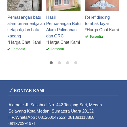
*
Pemasangan batu
Hasil
Relief dinding
alam,ornament,jalan
Pemasangan Batu
tombak layar
setapak,dan batu
Alam Palimanan
*Harga Chat Kami
kacang
dan GRC
Tersedia
*Harga Chat Kami
*Harga Chat Kami
Tersedia
Tersedia
KONTAK KAMI
Alamat : Jl. Setiabudi No. 442 Tanjung Sari, Medan
Selayang Kota Medan, Sumatera Utara 20132
HP/WhatsApp : 081269047522, 081381118868,
081370991971