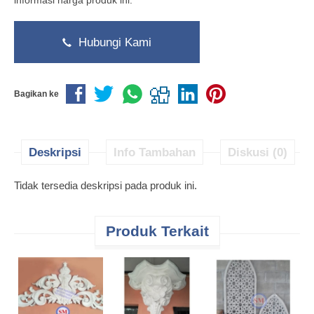
informasi harga produk ini.
Hubungi Kami
Bagikan ke
Deskripsi
Info Tambahan
Diskusi (0)
Tidak tersedia deskripsi pada produk ini.
Produk Terkait
O
*