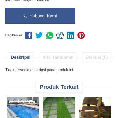
informasi harga produk ini.
Hubungi Kami
Bagikan ke
Deskripsi
Info Tambahan
Diskusi (0)
Tidak tersedia deskripsi pada produk ini.
Produk Terkait
H
P
B