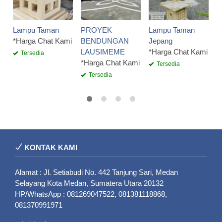
*
Lampu Taman
PROYEK
Lampu Taman
*Harga Chat Kami
BENDUNGAN
Jepang
LAUSIMEME
*Harga Chat Kami
Tersedia
*Harga Chat Kami
Tersedia
Tersedia
KONTAK KAMI
Alamat : Jl. Setiabudi No. 442 Tanjung Sari, Medan
Selayang Kota Medan, Sumatera Utara 20132
HP/WhatsApp : 081269047522, 081381118868,
081370991971