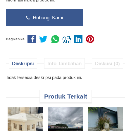
informasi harga produk ini.
Hubungi Kami
Bagikan ke
Deskripsi
Info Tambahan
Diskusi (0)
Tidak tersedia deskripsi pada produk ini.
Produk Terkait
L
J
D