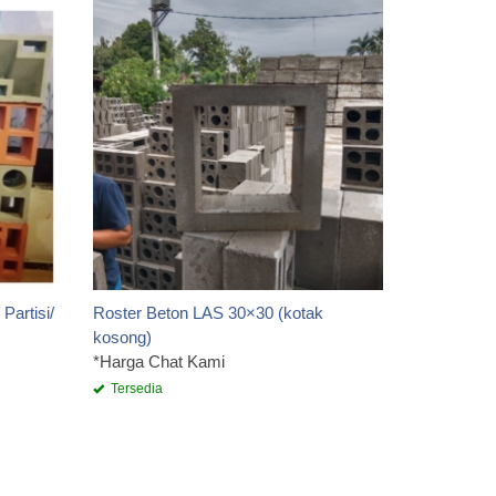
Roster Be
*Harga Ch
Tersedia
Partisi/
Roster Beton LAS 30×30 (kotak
kosong)
*Harga Chat Kami
Tersedia