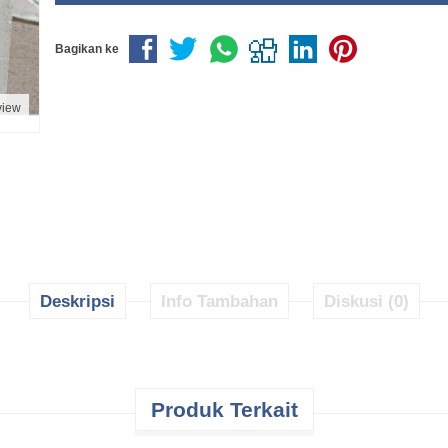
Bagikan ke
view
Deskripsi
Info Tambahan
Diskusi (0)
Produk Terkait