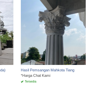
ROSTER BE
*Harga Ch
Tersedia
nda)
Hasil Pemsangan Mahkota Tiang
*Harga Chat Kami
Tersedia