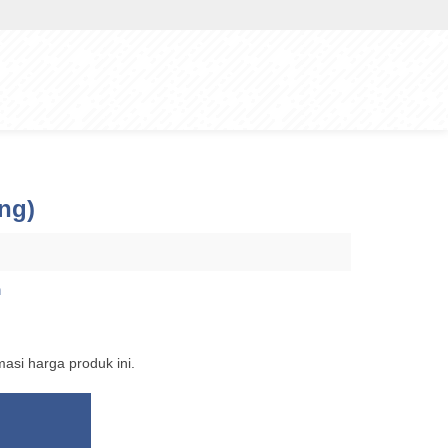
ng)
n
si harga produk ini.