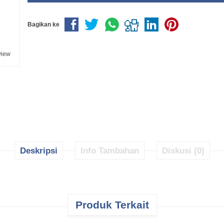
Bagikan ke
view
Deskripsi
Info Tambahan
Diskusi (0)
Produk Terkait