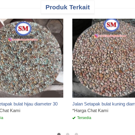
Produk Terkait
etapak bulat hijau diameter 30
Jalan Setapak bulat kuning dia
 Chat Kami
*Harga Chat Kami
ia
Tersedia