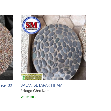
Jalan Seta
*Harga Ch
Tersedia
meter 30
JALAN SETAPAK HITAM
*Harga Chat Kami
Tersedia