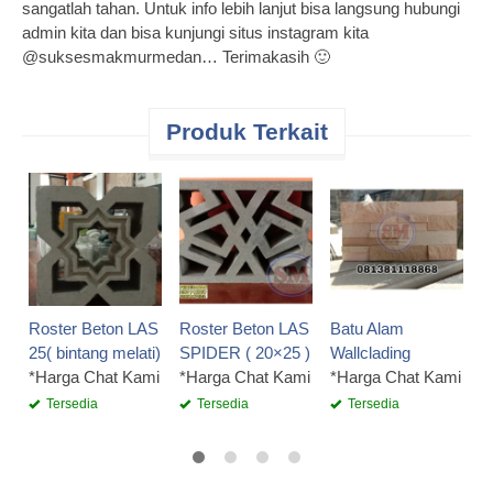
sangatlah tahan. Untuk info lebih lanjut bisa langsung hubungi
admin kita dan bisa kunjungi situs instagram kita
@suksesmakmurmedan… Terimakasih 🙂
Produk Terkait
H
P
R
*
Roster Beton LAS
Roster Beton LAS
Batu Alam
25( bintang melati)
SPIDER ( 20×25 )
Wallclading
*Harga Chat Kami
*Harga Chat Kami
*Harga Chat Kami
Tersedia
Tersedia
Tersedia