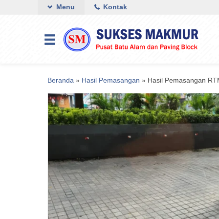
Menu
Kontak
Beranda
»
Hasil Pemasangan
»
Hasil Pemasangan RTM