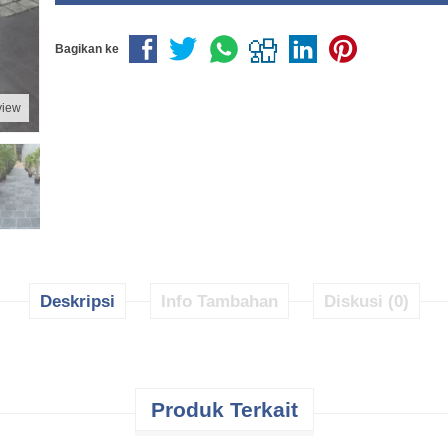
Bagikan ke
view
Deskripsi
Info Tambahan
Diskusi (0)
Produk Terkait