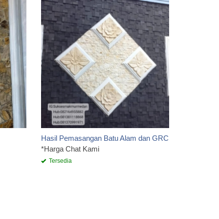
Hasil Pem
Palimanan
*Harga Ch
Tersedia
Hasil Pemasangan Batu Alam dan GRC
*Harga Chat Kami
Tersedia