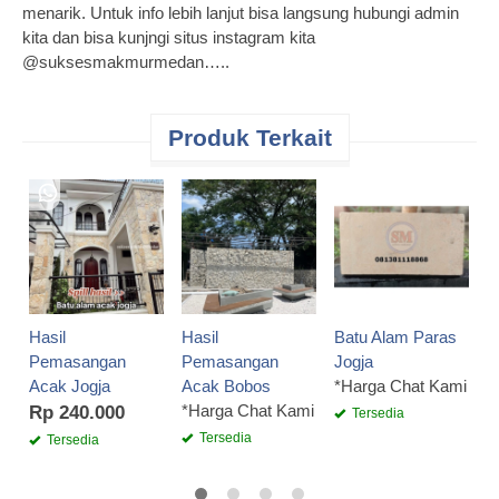
menarik. Untuk info lebih lanjut bisa langsung hubungi admin
kita dan bisa kunjngi situs instagram kita
@suksesmakmurmedan…..
Produk Terkait
H
P
A
d
*
Hasil
Hasil
Batu Alam Paras
Pemasangan
Pemasangan
Jogja
Acak Jogja
Acak Bobos
*Harga Chat Kami
*Harga Chat Kami
Rp 240.000
Tersedia
Tersedia
Tersedia