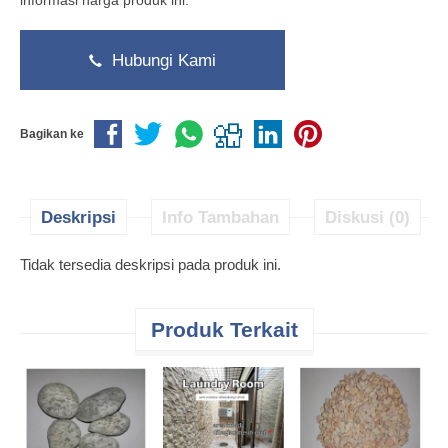
informasi harga produk ini.
Hubungi Kami
Bagikan ke
Deskripsi
Info Tambahan
Diskusi (0)
Tidak tersedia deskripsi pada produk ini.
Produk Terkait
H
P
K