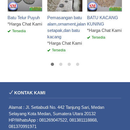
K
*
Batu Telur Puyuh
Pemasangan batu
BATU KACANG
*Harga Chat Kami
alam,ornament,jalan
KUNING
setapak,dan batu
*Harga Chat Kami
Tersedia
kacang
Tersedia
*Harga Chat Kami
Tersedia
KONTAK KAMI
Alamat : Jl. Setiabudi No. 442 Tanjung Sari, Medan
Selayang Kota Medan, Sumatera Utara 20132
HP/WhatsApp : 081269047522, 081381118868,
081370991971